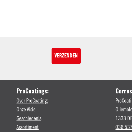
ProCoatings:
Corres
Over ProCoatings
ProCoati
Onze Visie
Oliemole
Geschiedenis
1333 DB
Assortiment
036 537