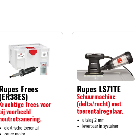
Rupes Frees
Rupes LS71TE
(ER38ES)
Schuurmachine
(delta/recht) met
Krachtige frees voor
toerentalregelaar.
bij voorbeeld
houtrotsanering.
uitslag 2 mm
leverbaar in systainer
elektrische toerental
zware motor