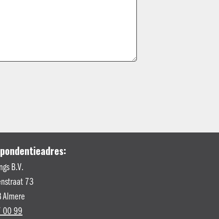
pondentieadres:
ngs B.V.
nstraat 73
 Almere
 00 99