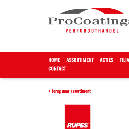
HOME
ASSORTIMENT
ACTIES
FILI
CONTACT
< terug naar assortiment