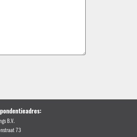
pondentieadres:
ngs B.V.
nstraat 73