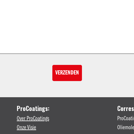
ProCoatings:
Corres
Over ProCoatings
ProCoati
Onze Visie
Oliemole