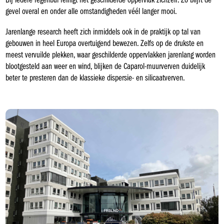
Bij iedere regenbui reinigt het geschilderde oppervlak zichzelf. Zo blijft de
gevel overal en onder alle omstandigheden véél langer mooi.
Jarenlange research heeft zich inmiddels ook in de praktijk op tal van
gebouwen in heel Europa overtuigend bewezen. Zelfs op de drukste en
meest vervuilde plekken, waar geschilderde oppervlakken jarenlang worden
blootgesteld aan weer en wind, blijken de Caparol-muurverven duidelijk
beter te presteren dan de klassieke dispersie- en silicaatverven.