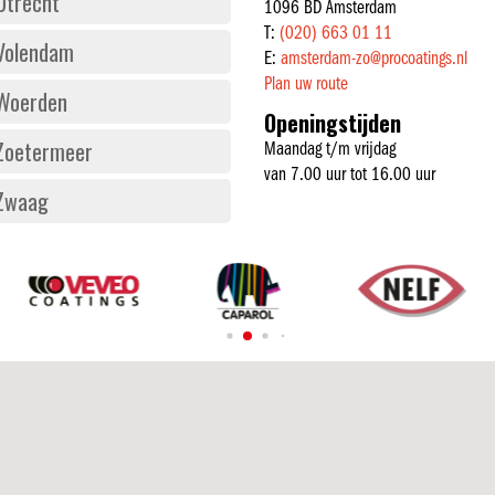
Utrecht
1096 BD Amsterdam
T:
(020) 663 01 11
Volendam
E:
amsterdam-zo@procoatings.nl
Plan uw route
Woerden
Openingstijden
Zoetermeer
Maandag t/m vrijdag
van 7.00 uur tot 16.00 uur
Zwaag