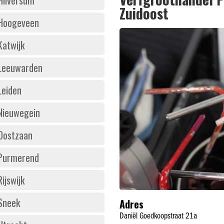
Zuidoost
Hoogeveen
Katwijk
Leeuwarden
Leiden
Nieuwegein
Oostzaan
Purmerend
Rijswijk
Sneek
Adres
Daniël Goedkoopstraat 21a