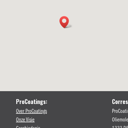
ProCoatings:
Corres
Over ProCoatings
ProCoati
Onze Visie
Oliemole