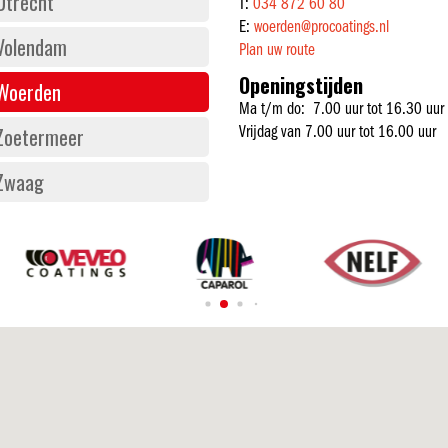
Utrecht
T:
034 872 60 80
E:
woerden@procoatings.nl
Volendam
Plan uw route
Openingstijden
Woerden
Ma t/m do: 7.00 uur tot 16.30 uur
Zoetermeer
Vrijdag van 7.00 uur tot 16.00 uur
Zwaag