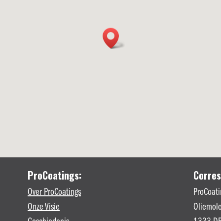
ProCoatings:
Corres
Over ProCoatings
ProCoati
Onze Visie
Oliemole