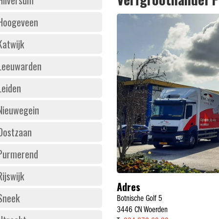
Hoogeveen
Katwijk
Leeuwarden
Leiden
Nieuwegein
Oostzaan
Purmerend
Rijswijk
Adres
Sneek
Botnische Golf 5
3446 CN Woerden